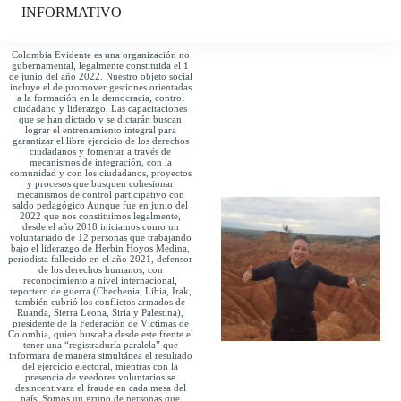
INFORMATIVO
Colombia Evidente es una organización no
gubernamental, legalmente constituida el 1
de junio del año 2022. Nuestro objeto social
incluye el de promover gestiones orientadas
a la formación en la democracia, control
ciudadano y liderazgo. Las capacitaciones
que se han dictado y se dictarán buscan
lograr el entrenamiento integral para
garantizar el libre ejercicio de los derechos
ciudadanos y fomentar a través de
mecanismos de integración, con la
comunidad y con los ciudadanos, proyectos
y procesos que busquen cohesionar
mecanismos de control participativo con
saldo pedagógico Aunque fue en junio del
2022 que nos constituimos legalmente,
desde el año 2018 iniciamos como un
voluntariado de 12 personas que trabajando
bajo el liderazgo de Herbin Hoyos Medina,
periodista fallecido en el año 2021, defensor
de los derechos humanos, con
reconocimiento a nivel internacional,
reportero de guerra (Chechenia, Libia, Irak,
también cubrió los conflictos armados de
Ruanda, Sierra Leona, Siria y Palestina),
presidente de la Federación de Víctimas de
Colombia, quien buscaba desde este frente el
tener una “registraduría paralela” que
informara de manera simultánea el resultado
del ejercicio electoral, mientras con la
presencia de veedores voluntarios se
desincentivara el fraude en cada mesa del
país. Somos un grupo de personas que